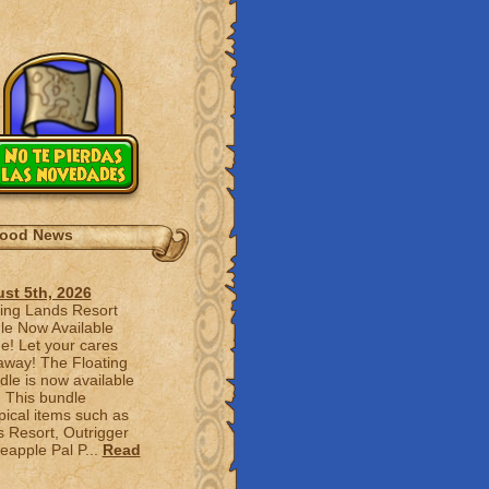
No te pierdas
las novedades
ood News
st 5th, 2026
ting Lands Resort
le Now Available
e! Let your cares
 away! The Floating
le is now available
! This bundle
pical items such as
s Resort, Outrigger
apple Pal P...
Read