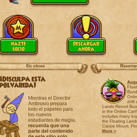
hazte
descargar
socio
ahora
En obras
Ravenw
¡Disculpa esta
Augu
polvareda!
Floa
Bund
Onlin
Mientras el Director
drift
Ambrosio prepara
Lands Resort Bund
todo el papeleo para
in the Online Cart
los nuevos
includes many tro
estudiantes de magia,
the Floating Land
recuerda que una
Canoe Mount, Pine
parte del contenido
More »
de este sitio solo