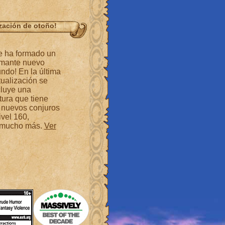
zación de otoño!
e ha formado un
amante nuevo
ndo! En la última
tualización se
cluye una
tura que tiene
 nuevos conjuros
ivel 160,
y mucho más.
Ver