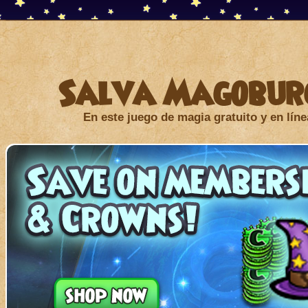
Salva Magobur
En este juego de magia gratuito y en líne