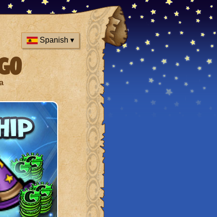
Spanish ▾
go
a