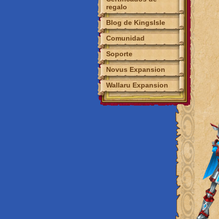
regalo
Blog de KingsIsle
Comunidad
Calendario de
Soporte
Eventos
Sitios de fans
Novus Expansion
Fan Art
Wallaru Expansion
Herramientas
Discord