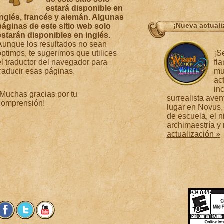
estará disponible en
inglés, francés y alemán. Algunas
¡Nueva actuali
páginas de este sitio web solo
estarán disponibles en inglés.
Aunque los resultados no sean
óptimos, te sugerimos que utilices
¡S
el traductor del navegador para
fl
traducir esas páginas.
mu
ac
in
¡Muchas gracias por tu
surrealista aven
comprensión!
lugar en Novus,
de escuela, el n
archimaestría 
actualización »