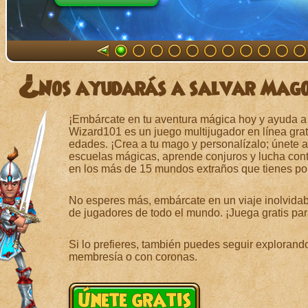
¿Nos ayudarás a salvar Mag
¡Embárcate en tu aventura mágica hoy y ayuda a s
Wizard101 es un juego multijugador en línea grat
edades. ¡Crea a tu mago y personalízalo; únete a
escuelas mágicas, aprende conjuros y lucha cont
en los más de 15 mundos extraños que tienes por
No esperes más, embárcate en un viaje inolvidab
de jugadores de todo el mundo. ¡Juega gratis par
Si lo prefieres, también puedes seguir explorand
membresía o con coronas.
Únete gratis