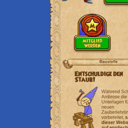
mitglied
werden
Baustelle
Entschuldige den
Staub!
Während Schu
Ambrose die
Unterlagen fü
neuen
Zauberlehrli
vorbereitet,
s
dieser Webs
auf englisch