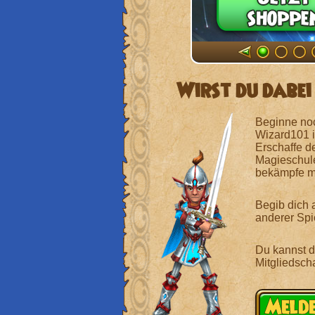
Wirst du dabei
Beginne noc
Wizard101 is
Erschaffe de
Magieschule
bekämpfe ma
Begib dich 
anderer Spie
Du kannst d
Mitgliedscha
Melde