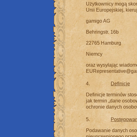
Użytkownicy mogą skon
Unii Europejskiej, kier
gamigo AG
Behringstr. 16b
22765 Hamburg
Niemcy
oraz wysyłając wiadomo
EURepresentative@ga
4.
Definicje
Definicje terminów stos
jak termin „dane osobow
ochronie danych osob
5.
Postępowan
Podawanie danych osob
nieuprawnionego przetw