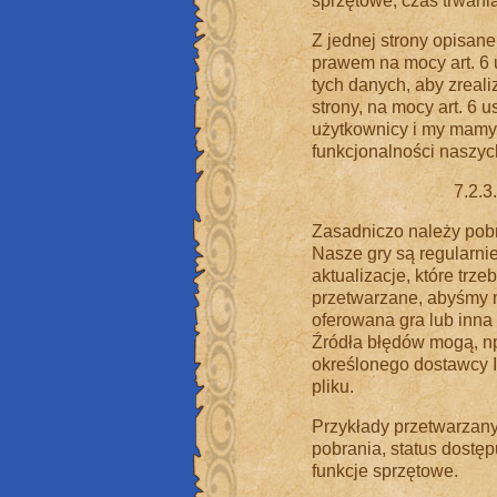
sprzętowe, czas trwania
Z jednej strony opisan
prawem na mocy art. 6 
tych danych, aby zreal
strony, na mocy art. 6 u
użytkownicy i my mamy 
funkcjonalności naszyc
7.2.3
Zasadniczo należy pobra
Nasze gry są regularni
aktualizacje, które tr
przetwarzane, abyśmy m
oferowana gra lub inna u
Źródła błędów mogą, np
określonego dostawcy I
pliku.
Przykłady przetwarzany
pobrania, status dostępu
funkcje sprzętowe.