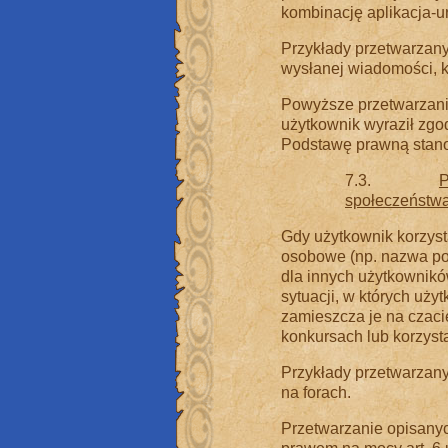
kombinację aplikacja-u
Przykłady przetwarzany
wysłanej wiadomości, k
Powyższe przetwarzani
użytkownik wyraził zgo
Podstawę prawną stanowi
7.3.
P
społeczeństw
Gdy użytkownik korzyst
osobowe (np. nazwa po
dla innych użytkownikó
sytuacji, w których uży
zamieszcza je na czaci
konkursach lub korzysta 
Przykłady przetwarzany
na forach.
Przetwarzanie opisany