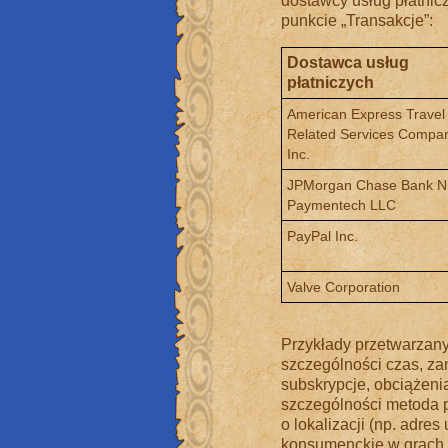
dostawcy usług płatnic
punkcie „Transakcje”:
Dostawca usług
płatniczych
American Express Travel
Related Services Compan
Inc.
JPMorgan Chase Bank N.
Paymentech LLC
PayPal Inc.
Valve Corporation
Przykłady przetwarzany
szczególności czas, zam
subskrypcje, obciążenia
szczególności metoda p
o lokalizacji (np. adres
konsumenckie w grach.