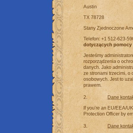
Austin
TX 78728
Stany Zjednoczone Am
Telefon: +1 512-623-5
dotyczących pomocy 
Jesteśmy administrator
rozporządzenia o ochro
danych. Jako administr
ze stronami trzecimi, 
osobowych. Jest to uza
prawem.
2.
Dane kontak
If you're an EU/EEA/UK/
Protection Officer by e
3.
Dane kontak