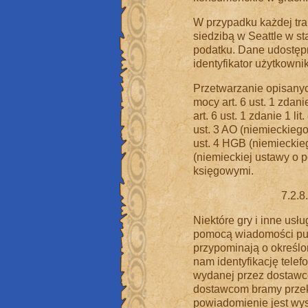
W przypadku każdej tran
siedzibą w Seattle w s
podatku. Dane udostępn
identyfikator użytkown
Przetwarzanie opisany
mocy art. 6 ust. 1 zdan
art. 6 ust. 1 zdanie 1 li
ust. 3 AO (niemieckiego
ust. 4 HGB (niemieckie
(niemieckiej ustawy o 
księgowymi.
7.2.8
Niektóre gry i inne usł
pomocą wiadomości pus
przypominają o określ
nam identyfikację tele
wydanej przez dostawc
dostawcom bramy przek
powiadomienie jest wys