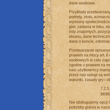
dane osobowe.
Przykłady przetwarzany
portrety, złoto, wzmacn
wymiany społecznościowe
gier, zadania w toku, st
listy znajomych, pozycje
ekranu, dane techniczne
dane o koncie, informac
Przetwarzanie opisany
prawem na mocy art. 6 
osobowych w celu zapob
zgodne z prawem na mocy
nasi użytkownicy mamy
przez nas usługi są wo
warunki, zasady gry i 
7.2.5
serw
Nie obsługujemy opcji
potrzeby grania w nasze