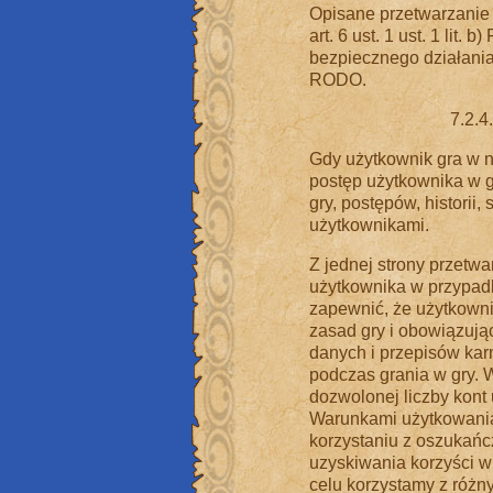
Opisane przetwarzanie
art. 6 ust. 1 ust. 1 li
bezpiecznego działania na
RODO.
7.2.4
Gdy użytkownik gra w n
postęp użytkownika w g
gry, postępów, historii,
użytkownikami.
Z jednej strony przetw
użytkownika w przypadk
zapewnić, że użytkown
zasad gry i obowiązują
danych i przepisów ka
podczas grania w gry.
dozwolonej liczby kon
Warunkami użytkowania 
korzystaniu z oszukań
uzyskiwania korzyści w
celu korzystamy z różn