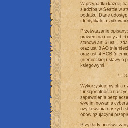
W przypadku każdej tran
siedzibą w Seattle w s
podatku. Dane udostępn
identyfikator użytkown
Przetwarzanie opisany
prawem na mocy art. 6 
stanowi art. 6 ust. 1 zd
oraz ust. 3 AO (niemiec
oraz ust. 4 HGB (niemi
(niemieckiej ustawy o 
księgowymi.
7.1.3
Wykorzystujemy pliki dz
funkcjonalności naszyc
zapewnienia bezpiecze
wyeliminowania cybera
użytkowania naszych str
obowiązującymi przepi
Przykłady przetwarzany