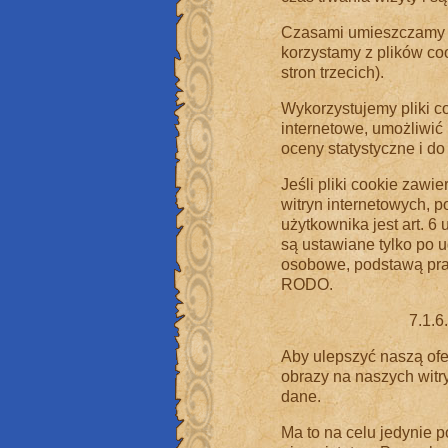
Czasami umieszczamy p
korzystamy z plików coo
stron trzecich).
Wykorzystujemy pliki c
internetowe, umożliwić 
oceny statystyczne i d
Jeśli pliki cookie zaw
witryn internetowych,
użytkownika jest art. 6 u
są ustawiane tylko po u
osobowe, podstawą prawn
RODO.
7.1.6
Aby ulepszyć naszą of
obrazy na naszych witr
dane.
Ma to na celu jedynie 