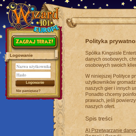
Zagraj teraz!
Polityka prywatnoś
Spółka Kingsisle Enterta
Logowanie
danych osobowych, chr
osobowych swoich klie
W niniejszej Polityce p
użytkowników gromadzi
naszych gier i innych u
Nie pamiętasz?
Ponadto chcemy poinfo
prawach, jeśli powier
naszych ofert.
Spis treści
A) Przetwarzanie dany