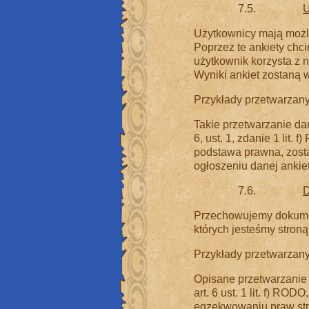
7.5.
U
Użytkownicy mają możli
Poprzez te ankiety chci
użytkownik korzysta z n
Wyniki ankiet zostaną w
Przykłady przetwarzany
Takie przetwarzanie d
6, ust. 1, zdanie 1 lit
podstawa prawna, zosta
ogłoszeniu danej ankiet
7.6.
D
Przechowujemy dokumen
których jesteśmy stroną
Przykłady przetwarzany
Opisane przetwarzanie
art. 6 ust. 1 lit. f) R
egzekwowaniu praw stro