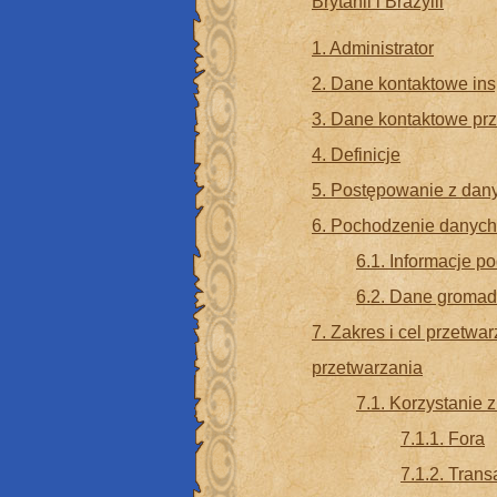
Brytanii i Brazylii
1. Administrator
2. Dane kontaktowe in
3. Dane kontaktowe prz
4. Definicje
5. Postępowanie z da
6. Pochodzenie danyc
6.1. Informacje p
6.2. Dane groma
7. Zakres i cel przetw
przetwarzania
7.1. Korzystanie 
7.1.1. Fora
7.1.2. Trans