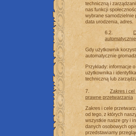
techniczną i zarządzan
nas funkcji społecznoś
wybrane samodzielnie p
data urodzenia, adres.
6.2.
D
automatycznie
Gdy użytkownik korzysta
automatycznie gromadz
Przykłady: informacje o
użytkownika i identyfik
techniczną lub zarządz
7.
Zakres i ce
prawne przetwarzania
Zakres i cele przetwa
od tego, z których naszy
wszystkie nasze gry i i
danych osobowych opis
przedstawiamy przeglą