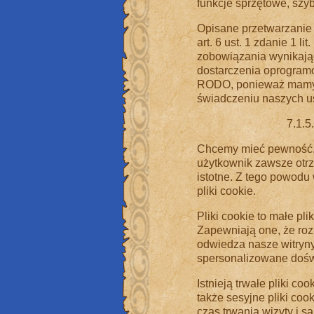
funkcje sprzętowe, szy
Opisane przetwarzanie
art. 6 ust. 1 zdanie 1 
zobowiązania wynikają
dostarczenia oprogramowa
RODO, ponieważ mamy u
świadczeniu naszych u
7.1.5
Chcemy mieć pewność, 
użytkownik zawsze otrzy
istotne. Z tego powodu
pliki cookie.
Pliki cookie to małe p
Zapewniają one, że ro
odwiedza nasze witryn
spersonalizowane dośw
Istnieją trwałe pliki c
także sesyjne pliki coo
czas trwania wizyty i s