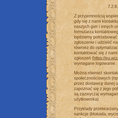
7.2.6
Z przyjemnością wspie
gdy się z nami kontaktu
naszych gier i innych u
formularza kontaktowego
będziemy potrzebować i
zgłoszenie i udzielić n
również do optymalizac
kontaktować się z nam
zgłoszeń (
https://eu.w
wymagane logowanie.
Można również skontak
społecznościowych (n
przez dostawcę danej u
zapoznać się z jego pol
są zazwyczaj wymagane
użytkownika).
Przykłady przetwarzan
sankcje (blokada, wyci