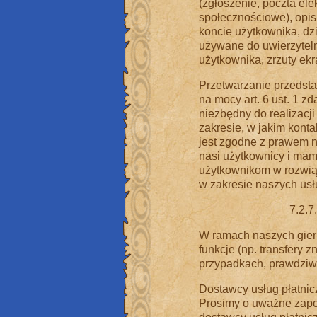
(zgłoszenie, poczta elek
społecznościowe), opis
koncie użytkownika, dz
używane do uwierzyteln
użytkownika, zrzuty ekra
Przetwarzanie przedst
na mocy art. 6 ust. 1 zd
niezbędny do realizac
zakresie, w jakim kont
jest zgodne z prawem na
nasi użytkownicy i ma
użytkownikom w rozwią
w zakresie naszych usł
7.2.7
W ramach naszych gie
funkcje (np. transfery 
przypadkach, prawdziw
Dostawcy usług płatnic
Prosimy o uważne zapoz