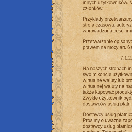
innych użytkowników. M
członków.
Przykłady przetwarzanyc
strefa czasowa, autoryz
wprowadzona treść, imię
Przetwarzanie opisany
prawem na mocy art. 6 u
7.1.2
Na naszych stronach i
swoim koncie użytkown
wirtualne waluty lub pr
wirtualnej waluty na n
także kupować produkty 
Zwykle użytkownik będz
dostawców usług płatni
Dostawcy usług płatnic
Prosimy o uważne zapoz
dostawcy usług płatnic