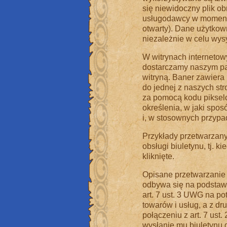
się niewidoczny plik ob
usługodawcy w momencie
otwarty). Dane użytko
niezależnie w celu wysy
W witrynach internetow
dostarczamy naszym par
witryną. Baner zawiera
do jednej z naszych str
za pomocą kodu pikselo
określenia, w jaki spo
i, w stosownych przypad
Przykłady przetwarzany
obsługi biuletynu, tj. k
kliknięte.
Opisane przetwarzanie 
odbywa się na podstawie
art. 7 ust. 3 UWG na 
towarów i usług, a z drug
połączeniu z art. 7 ust
wysłanie mu biuletynu