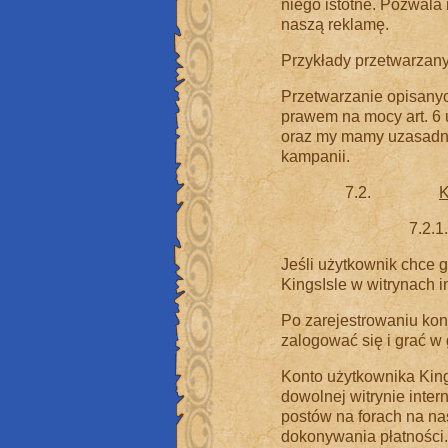
niego istotne. Pozwala
naszą reklamę.
Przykłady przetwarzany
Przetwarzanie opisany
prawem na mocy art. 6 u
oraz my mamy uzasadni
kampanii.
7.2.
K
7.2.1
Jeśli użytkownik chce 
KingsIsle w witrynach i
Po zarejestrowaniu kon
zalogować się i grać w g
Konto użytkownika King
dowolnej witrynie inter
postów na forach na nas
dokonywania płatności.