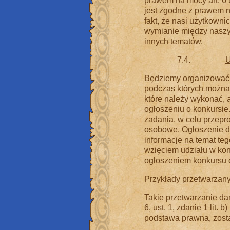
prawem na mocy art. 6 u
jest zgodne z prawem na
fakt, że nasi użytkowni
wymianie między naszym
innych tematów.
7.4.
U
Będziemy organizować 
podczas których można 
które należy wykonać, 
ogłoszeniu o konkursie
zadania, w celu przep
osobowe. Ogłoszenie d
informacje na temat te
wzięciem udziału w kon
ogłoszeniem konkursu 
Przykłady przetwarzany
Takie przetwarzanie d
6, ust. 1, zdanie 1 lit
podstawa prawna, zosta