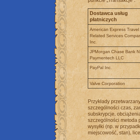
punkcie „Transakcje”:
Dostawca usług
płatniczych
American Express Travel
Related Services Compan
Inc.
JPMorgan Chase Bank N.
Paymentech LLC
PayPal Inc.
Valve Corporation
Przykłady przetwarzany
szczególności czas, zam
subskrypcje, obciążenia
szczególności metoda p
wysyłki (np. w przypadku
miejscowość, stan), lic