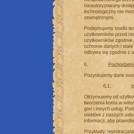
nieautoryzowany dostę
technologiczny nie moż
zewnętrznymi.
Podejmujemy środki tec
użytkowników przed ni
użytkowników zgodnie 
ochronie danych i stal
odbywa się zgodnie z a
6.
Pochodzeni
Pozyskujemy dane oso
6.1.
I
Otrzymujemy od użytko
tworzenia konta w witry
gier i innych usług. Po
niektóre z naszych us
informacji, aby prawid
Przykłady: rejestracja/