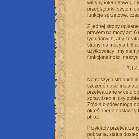
witryny internetowej, z 
przeglądarki, system op
funkcje sprzętowe, czas
Z jednej strony opisan
prawem na mocy art. 6 
tych danych, aby zreal
strony, na mocy art. 6 u
użytkownicy i my mamy 
funkcjonalności naszyc
7.1.4
Na naszych stronach i
szczególności instalat
przetwarzane w celu op
sprawdzenia, czy pobier
Źródła błędów mogą np
określonego dostawcy I
pliku.
Przykłady przetwarzany
pobrania, status dostępu