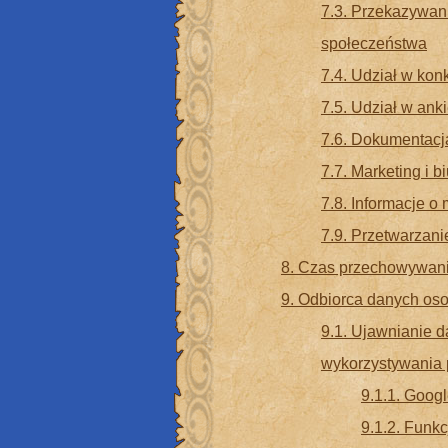
7.3. Przekazywan
społeczeństwa
7.4. Udział w kon
7.5. Udział w ank
7.6. Dokumentacj
7.7. Marketing i b
7.8. Informacje o
7.9. Przetwarzan
8. Czas przechowywan
9. Odbiorca danych o
9.1. Ujawnianie 
wykorzystywania 
9.1.1. Googl
9.1.2. Funk