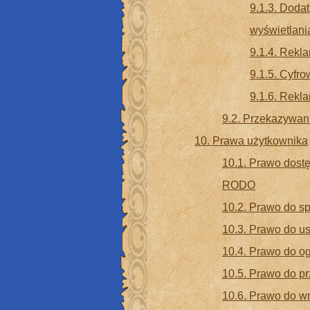
9.1.3. Doda
wyświetlani
9.1.4. Rekl
9.1.5. Cyfr
9.1.6. Rekla
9.2. Przekazywan
10. Prawa użytkownika
10.1. Prawo dostę
RODO
10.2. Prawo do s
10.3. Prawo do u
10.4. Prawo do o
10.5. Prawo do p
10.6. Prawo do w