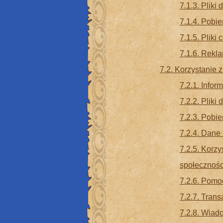
7.1.3. Pliki 
7.1.4. Pobie
7.1.5. Pliki 
7.1.6. Rekl
7.2. Korzystanie 
7.2.1. Infor
7.2.2. Pliki 
7.2.3. Pobie
7.2.4. Dane 
7.2.5. Korz
społecznoś
7.2.6. Pomo
7.2.7. Trans
7.2.8. Wiad