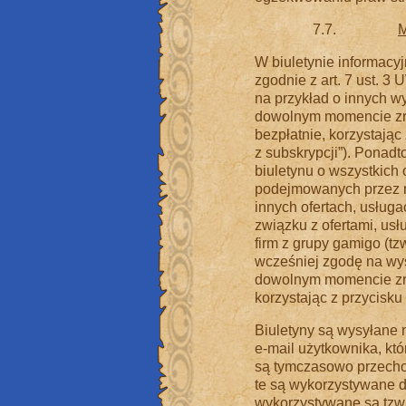
7.7.
M
W biuletynie informacy
zgodnie z art. 7 ust. 3
na przykład o innych 
dowolnym momencie zr
bezpłatnie, korzystając
z subskrypcji”). Ponad
biuletynu o wszystkich 
podejmowanych przez na
innych ofertach, usług
związku z ofertami, usł
firm z grupy gamigo (tz
wcześniej zgodę na wys
dowolnym momencie zrez
korzystając z przycisku
Biuletyny są wysyłane
e-mail użytkownika, kt
są tymczasowo przecho
te są wykorzystywane d
wykorzystywane są tzw. 