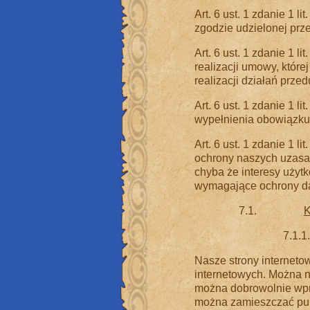
Art. 6 ust. 1 zdanie 1 l
zgodzie udzielonej prz
Art. 6 ust. 1 zdanie 1 
realizacji umowy, które
realizacji działań prz
Art. 6 ust. 1 zdanie 1 
wypełnienia obowiązku
Art. 6 ust. 1 zdanie 1 
ochrony naszych uzasad
chyba że interesy użyt
wymagające ochrony d
7.1.
K
7.1.1
Nasze strony interneto
internetowych. Można na
można dobrowolnie wpr
można zamieszczać pub